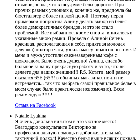
отзывов, знала, что в шоу-руме белье дорогое. При
прочих равных условиях я, конечно же, предпочла бы
бюстгальтер с более низкой ценой. Поэтому перед
примеркой попросила Алину делать выбор из белья
более демократичных брендов, и это не стало
проблемой. Все выбранное, кроме спорта, вписалось в
указанные мною рамки. Провела с Алиной (очень
красивая, располагающая к себе, приятная молодая
девушка) полтора часа, узнала массу нюансов по теме. И
меня и мужа угостили свежезаваренным кофе с
шоколадом. Было очень душевно! Алина, спасибо
большое за вашу прекрасную работу и за то, что вы
делаете для наших женщин!!! P.S. Кстати, мой размер
оказался 65Е (65!!! в обычных магазинах почти не
встречается... так что выбрать самой правильное белье в
моем случае было практически невозможно). Всем
рекомендую!!!!!!!
Отзыв на Facebook
Natalie Lyakina
Я очень довольна визитом в это уютное место!
Благодарю консультанта Викторию за
профессиональную помощь и доброжелательный,
тактичный подход! Качество белья выше всяких похвал,