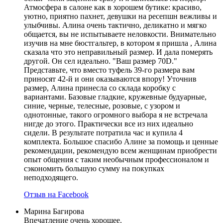
Атмосфера в салоне как в хорошем бутике: красиво,
уютно, приятно пахнет, девушки на ресепшн вежливы и
улыбчивы. Алина очень тактично, деликатно и мягко
общается, вы не испытываете неловкости. Внимательно
изучив на мне бюстгальтер, в котором я пришла , Алина
сказала что это неправильный размер. И дала померять
другой. Он сел идеально. "Ваш размер 70D."
Представьте, что вместо туфель 39-го размера вам
приносят 42-й и они оказываются впору! Уточнив
размер, Алина принесла со склада коробку с
вариантами. Базовые гладкие, кружевные будуарные,
синие, черные, телесные, розовые, с узором и
однотонные, такого огромного выбора я не встречала
нигде до этого. Практически все из них идеально
сидели. В результате потратила час и купила 4
комплекта. Большое спасибо Алине за помощь и ценные
рекомендации, рекомендую всем женщинам приобрести
опыт общения с таким необычным профессионалом и
сэкономить большую сумму на покупках
неподходящего.
Отзыв на Facebook
Марина Багирова
Впечатление очень хорошее.