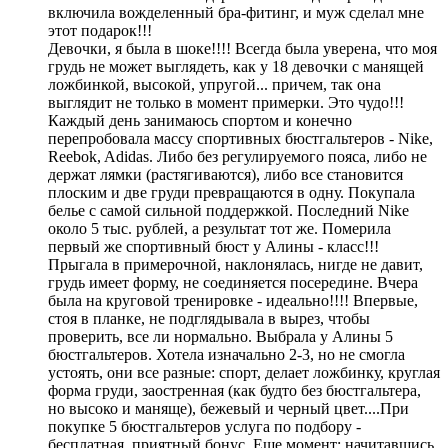
включила вожделенный бра-фитинг, и муж сделал мне
этот подарок!!!
Девочки, я была в шоке!!!! Всегда была уверена, что моя
грудь не может выглядеть, как у 18 девочки с манящей
ложбинкой, высокой, упругой... причем, так она
выглядит не только в момент примерки. Это чудо!!!
Каждый день занимаюсь спортом и конечно
перепробовала массу спортивных бюстгальтеров - Nike,
Reebok, Adidas. Либо без регулируемого пояса, либо не
держат лямки (растягиваются), либо все становится
плоским и две груди превращаются в одну. Покупала
белье с самой сильной поддержкой. Последний Nike
около 5 тыс. рублей, а результат тот же. Померила
первый же спортивный бюст у Алины - класс!!!
Прыгала в примерочной, наклонялась, нигде не давит,
грудь имеет форму, не соединяется посередине. Вчера
была на круговой тренировке - идеально!!!! Впервые,
стоя в планке, не подглядывала в вырез, чтобы
проверить, все ли нормально. Выбрала у Алины 5
бюстгальтеров. Хотела изначально 2-3, но не смогла
устоять, они все разные: спорт, делает ложбинку, круглая
форма груди, заостренная (как будто без бюстгальтера,
но высоко и маняще), бежевый и черный цвет....При
покупке 5 бюстгальтеров услуга по подбору -
бесплатная, приятный бонус. Еще момент: начитавшись