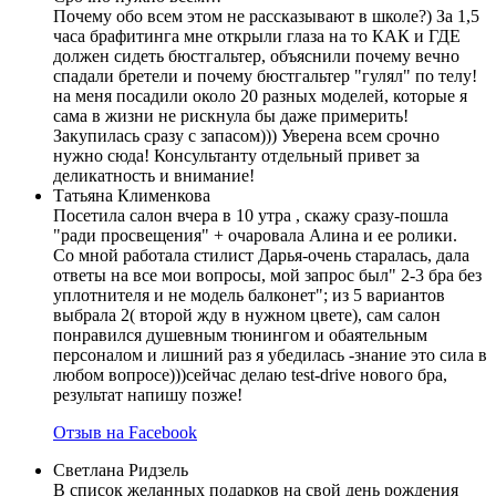
Почему обо всем этом не рассказывают в школе?) За 1,5
часа брафитинга мне открыли глаза на то КАК и ГДЕ
должен сидеть бюстгальтер, объяснили почему вечно
спадали бретели и почему бюстгальтер "гулял" по телу!
на меня посадили около 20 разных моделей, которые я
сама в жизни не рискнула бы даже примерить!
Закупилась сразу с запасом))) Уверена всем срочно
нужно сюда! Консультанту отдельный привет за
деликатность и внимание!
Татьяна Клименкова
Посетила салон вчера в 10 утра , скажу сразу-пошла
"ради просвещения" + очаровала Алина и ее ролики.
Со мной работала стилист Дарья-очень старалась, дала
ответы на все мои вопросы, мой запрос был" 2-3 бра без
уплотнителя и не модель балконет"; из 5 вариантов
выбрала 2( второй жду в нужном цвете), сам салон
понравился душевным тюнингом и обаятельным
персоналом и лишний раз я убедилась -знание это сила в
любом вопросе)))сейчас делаю test-drive нового бра,
результат напишу позже!
Отзыв на Facebook
Светлана Ридзель
В список желанных подарков на свой день рождения