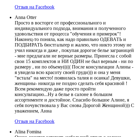
Отзыв на Facebook
Anna Otter
Просто в восторге от профессионального и
индивидуального подхода, внимания и полученного
удовольствия от процесса "обучения и примерок"!
Наконец-то поняла, как надо правильно ОДЕВАТЬ и
ПОДБИРАТЬ бюстгальтер и жалею, что никто этому не
учил никогда и даже , покупая дорогое белье заграницей
- мне предлагали не верные размеры. Принесла с собой
свои 15 комплектов и НИ ОДИН не был верным - ни по
размеру , ни по объему((((( После консультации Алины -
я увидела всю красоту своей груди))) и она у меня
"встала" на место! появилась талия и осанка! Девушки,
женщины- никогда не поздно сделать себя красивой !
Всем рекомендую даже просто пройти
консультацию...Ну а белье в салоне в большом
ассортименте и достойное. Спасибо большое Алине, я
себя почувствовала у Вас снова Дорогой Женщиной))) С
уважением, Анна
Отзыв на Facebook
Alina Fomina