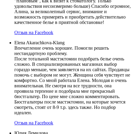
"плановым", как к визит к стоматологу. Только
удовольствия несоизмеримо больше) Спасибо огромное,
Алина, за великолепный сервис, внимание и
возможность примерять и приобретать действительно
качественное белье в приятной обстановке!
Отзыв на Facebook
Elena Akarachkova-Klang
Впечатление очень хорошее. Помогли решить
нестандартную проблему.
После тотальной мастэктомии подобрать белье очень
сложно. В специализированных магазинах выбор
гораздо меньше, чем заявляется на их сайтах. Продавцы
помочь с выбором не могут. Женщина себя чувствует не
комфортно. Со мной работала Елена. Молодая и очень
внимательная. Не смотря на все трудности, она
проявила терпение и подобрала мне прекрасный
бюстгальтер. По цене мне сложно комментировать.
Бюстгальтеры после мастэктомии, на которые хочется
смотреть, стоят от 8-9 т.р. здесь также. Но подбор
идеален.
Отзыв на Facebook
Юлия Демидова