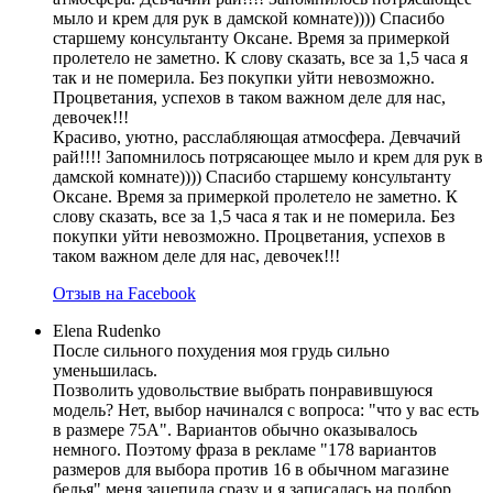
мыло и крем для рук в дамской комнате)))) Спасибо
старшему консультанту Оксане. Время за примеркой
пролетело не заметно. К слову сказать, все за 1,5 часа я
так и не померила. Без покупки уйти невозможно.
Процветания, успехов в таком важном деле для нас,
девочек!!!
Красиво, уютно, расслабляющая атмосфера. Девчачий
рай!!!! Запомнилось потрясающее мыло и крем для рук в
дамской комнате)))) Спасибо старшему консультанту
Оксане. Время за примеркой пролетело не заметно. К
слову сказать, все за 1,5 часа я так и не померила. Без
покупки уйти невозможно. Процветания, успехов в
таком важном деле для нас, девочек!!!
Отзыв на Facebook
Elena Rudenko
После сильного похудения моя грудь сильно
уменьшилась.
Позволить удовольствие выбрать понравившуюся
модель? Нет, выбор начинался с вопроса: "что у вас есть
в размере 75А". Вариантов обычно оказывалось
немного. Поэтому фраза в рекламе "178 вариантов
размеров для выбора против 16 в обычном магазине
белья" меня зацепила сразу и я записалась на подбор.