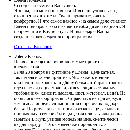
Елена Полякова
Сегодня я посетила Ваш салон.
Я знала, что мне понравится. И все получилось так,
словно я так и хотела. Очень приватно, очень
комфортно. И что самое важное - на самом деле стилист
Елена подобрала максимально необходимый вариант. Я
непременно к Вам вернусь. И благодарю Вас за
создание такого удачного пространства!
Отзыв на Facebook
Valerie Klenova
Первое посещение оставило самые приятные
впечатления.
Была 23 ноября на фиттинге у Елены. Деликатная,
тактичная и очень приятная. Что важно, крайне
критично подходит к подбору белья - отбирает только
идеально сидящие модели, отвечающие остальным
требованиям клиента (модель, цвет, материал, цена). Не
обошлось без сюрпризов. Отправляясь на примерку, я
уже имела определенные знания о правилах подбора
белья. Но результат фиттинга оказался еще дальше от
привычных размеров! и ощущения новые - или давно
забытые:). Муж, увидев модель на мне, скептически
выдал тираду - "Это сколько же поролона туда
засунули!" И сильно удивился, увидев бюстгальтер - не