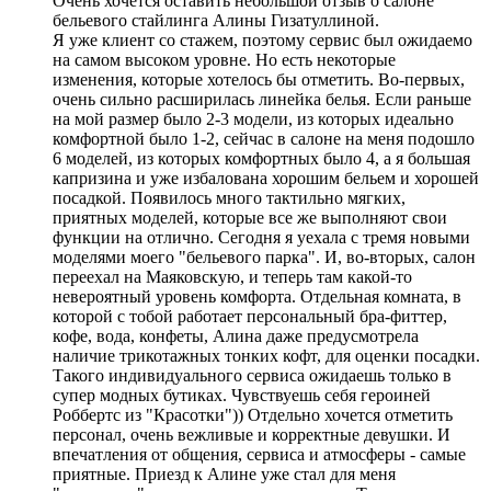
Очень хочется оставить небольшой отзыв о салоне
бельевого стайлинга Алины Гизатуллиной.
Я уже клиент со стажем, поэтому сервис был ожидаемо
на самом высоком уровне. Но есть некоторые
изменения, которые хотелось бы отметить. Во-первых,
очень сильно расширилась линейка белья. Если раньше
на мой размер было 2-3 модели, из которых идеально
комфортной было 1-2, сейчас в салоне на меня подошло
6 моделей, из которых комфортных было 4, а я большая
капризина и уже избалована хорошим бельем и хорошей
посадкой. Появилось много тактильно мягких,
приятных моделей, которые все же выполняют свои
функции на отлично. Сегодня я уехала с тремя новыми
моделями моего "бельевого парка". И, во-вторых, салон
переехал на Маяковскую, и теперь там какой-то
невероятный уровень комфорта. Отдельная комната, в
которой с тобой работает персональный бра-фиттер,
кофе, вода, конфеты, Алина даже предусмотрела
наличие трикотажных тонких кофт, для оценки посадки.
Такого индивидуального сервиса ожидаешь только в
супер модных бутиках. Чувствуешь себя героиней
Роббертс из "Красотки")) Отдельно хочется отметить
персонал, очень вежливые и корректные девушки. И
впечатления от общения, сервиса и атмосферы - самые
приятные. Приезд к Алине уже стал для меня