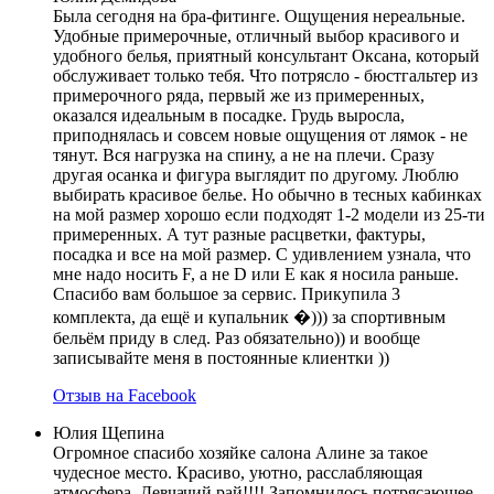
Была сегодня на бра-фитинге. Ощущения нереальные.
Удобные примерочные, отличный выбор красивого и
удобного белья, приятный консультант Оксана, который
обслуживает только тебя. Что потрясло - бюстгальтер из
примерочного ряда, первый же из примеренных,
оказался идеальным в посадке. Грудь выросла,
приподнялась и совсем новые ощущения от лямок - не
тянут. Вся нагрузка на спину, а не на плечи. Сразу
другая осанка и фигура выглядит по другому. Люблю
выбирать красивое белье. Но обычно в тесных кабинках
на мой размер хорошо если подходят 1-2 модели из 25-ти
примеренных. А тут разные расцветки, фактуры,
посадка и все на мой размер. С удивлением узнала, что
мне надо носить F, а не D или E как я носила раньше.
Спасибо вам большое за сервис. Прикупила 3
комплекта, да ещё и купальник �))) за спортивным
бельём приду в след. Раз обязательно)) и вообще
записывайте меня в постоянные клиентки ))
Отзыв на Facebook
Юлия Щепина
Огромное спасибо хозяйке салона Алине за такое
чудесное место. Красиво, уютно, расслабляющая
атмосфера. Девчачий рай!!!! Запомнилось потрясающее