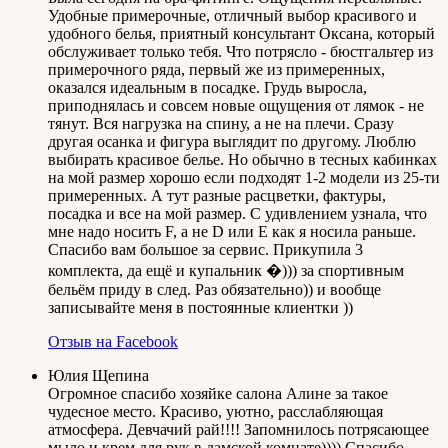
Удобные примерочные, отличный выбор красивого и
удобного белья, приятный консультант Оксана, который
обслуживает только тебя. Что потрясло - бюстгальтер из
примерочного ряда, первый же из примеренных,
оказался идеальным в посадке. Грудь выросла,
приподнялась и совсем новые ощущения от лямок - не
тянут. Вся нагрузка на спину, а не на плечи. Сразу
другая осанка и фигура выглядит по другому. Люблю
выбирать красивое белье. Но обычно в тесных кабинках
на мой размер хорошо если подходят 1-2 модели из 25-ти
примеренных. А тут разные расцветки, фактуры,
посадка и все на мой размер. С удивлением узнала, что
мне надо носить F, а не D или E как я носила раньше.
Спасибо вам большое за сервис. Прикупила 3
комплекта, да ещё и купальник �))) за спортивным
бельём приду в след. Раз обязательно)) и вообще
записывайте меня в постоянные клиентки ))
Отзыв на Facebook
Юлия Щепина
Огромное спасибо хозяйке салона Алине за такое
чудесное место. Красиво, уютно, расслабляющая
атмосфера. Девчачий рай!!!! Запомнилось потрясающее
мыло и крем для рук в дамской комнате)))) Спасибо