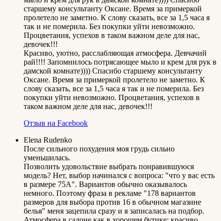
старшему консультанту Оксане. Время за примеркой
пролетело не заметно. К слову сказать, все за 1,5 часа я
так и не померила. Без покупки уйти невозможно.
Процветания, успехов в таком важном деле для нас,
девочек!!!
Красиво, уютно, расслабляющая атмосфера. Девчачий
рай!!!! Запомнилось потрясающее мыло и крем для рук в
дамской комнате)))) Спасибо старшему консультанту
Оксане. Время за примеркой пролетело не заметно. К
слову сказать, все за 1,5 часа я так и не померила. Без
покупки уйти невозможно. Процветания, успехов в
таком важном деле для нас, девочек!!!
Отзыв на Facebook
Elena Rudenko
После сильного похудения моя грудь сильно
уменьшилась.
Позволить удовольствие выбрать понравившуюся
модель? Нет, выбор начинался с вопроса: "что у вас есть
в размере 75А". Вариантов обычно оказывалось
немного. Поэтому фраза в рекламе "178 вариантов
размеров для выбора против 16 в обычном магазине
белья" меня зацепила сразу и я записалась на подбор.
Атмосфера в салоне как в хорошем бутике: красиво,