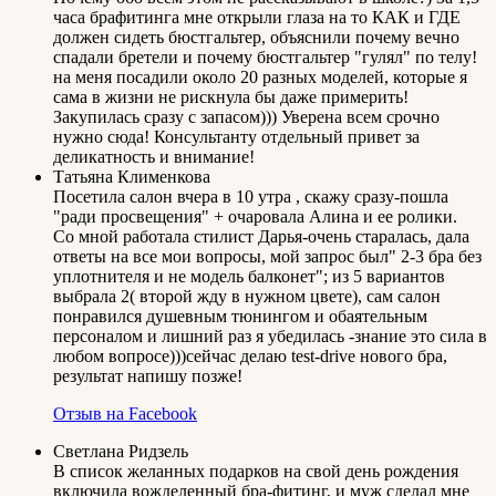
часа брафитинга мне открыли глаза на то КАК и ГДЕ
должен сидеть бюстгальтер, объяснили почему вечно
спадали бретели и почему бюстгальтер "гулял" по телу!
на меня посадили около 20 разных моделей, которые я
сама в жизни не рискнула бы даже примерить!
Закупилась сразу с запасом))) Уверена всем срочно
нужно сюда! Консультанту отдельный привет за
деликатность и внимание!
Татьяна Клименкова
Посетила салон вчера в 10 утра , скажу сразу-пошла
"ради просвещения" + очаровала Алина и ее ролики.
Со мной работала стилист Дарья-очень старалась, дала
ответы на все мои вопросы, мой запрос был" 2-3 бра без
уплотнителя и не модель балконет"; из 5 вариантов
выбрала 2( второй жду в нужном цвете), сам салон
понравился душевным тюнингом и обаятельным
персоналом и лишний раз я убедилась -знание это сила в
любом вопросе)))сейчас делаю test-drive нового бра,
результат напишу позже!
Отзыв на Facebook
Светлана Ридзель
В список желанных подарков на свой день рождения
включила вожделенный бра-фитинг, и муж сделал мне