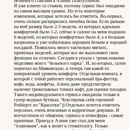
бельевого стайлинга Алины Гизатуллиной.
Я уже клиент со стажем, поэтому сервис был ожидаемо
на самом высоком уровне. Но есть некоторые
изменения, которые хотелось бы отметить. Во-первых,
очень сильно расширилась линейка белья. Если раньше
на мой размер было 2-3 модели, из которых идеально
комфортной было 1-2, сейчас в салоне на меня подошло
6 моделей, из которых комфортных было 4, а я большая
капризина и уже избалована хорошим бельем и хорошей
посадкой. Появилось много тактильно мягких,
приятных моделей, которые все же выполняют свои
функции на отлично. Сегодня я уехала с тремя новыми
моделями моего "бельевого парка". И, во-вторых, салон
переехал на Маяковскую, и теперь там какой-то
невероятный уровень комфорта. Отдельная комната, в
которой с тобой работает персональный бра-фиттер,
кофе, вода, конфеты, Алина даже предусмотрела
наличие трикотажных тонких кофт, для оценки посадки.
Такого индивидуального сервиса ожидаешь только в
супер модных бутиках. Чувствуешь себя героиней
Роббертс из "Красотки")) Отдельно хочется отметить
персонал, очень вежливые и корректные девушки. И
впечатления от общения, сервиса и атмосферы - самые
приятные. Приезд к Алине уже стал для меня
"плановым", как к визит к стоматологу. Только