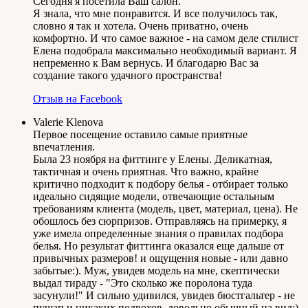
Сегодня я посетила Ваш салон.
Я знала, что мне понравится. И все получилось так,
словно я так и хотела. Очень приватно, очень
комфортно. И что самое важное - на самом деле стилист
Елена подобрала максимально необходимый вариант. Я
непременно к Вам вернусь. И благодарю Вас за
создание такого удачного пространства!
Отзыв на Facebook
Valerie Klenova
Первое посещение оставило самые приятные
впечатления.
Была 23 ноября на фиттинге у Елены. Деликатная,
тактичная и очень приятная. Что важно, крайне
критично подходит к подбору белья - отбирает только
идеально сидящие модели, отвечающие остальным
требованиям клиента (модель, цвет, материал, цена). Не
обошлось без сюрпризов. Отправляясь на примерку, я
уже имела определенные знания о правилах подбора
белья. Но результат фиттинга оказался еще дальше от
привычных размеров! и ощущения новые - или давно
забытые:). Муж, увидев модель на мне, скептически
выдал тираду - "Это сколько же поролона туда
засунули!" И сильно удивился, увидев бюстгальтер - не
пушап и никаких подвохов, довольно обычный на вид:).