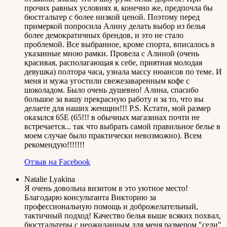
прочих равных условиях я, конечно же, предпочла бы
бюстгальтер с более низкой ценой. Поэтому перед
примеркой попросила Алину делать выбор из белья
более демократичных брендов, и это не стало
проблемой. Все выбранное, кроме спорта, вписалось в
указанные мною рамки. Провела с Алиной (очень
красивая, располагающая к себе, приятная молодая
девушка) полтора часа, узнала массу нюансов по теме. И
меня и мужа угостили свежезаваренным кофе с
шоколадом. Было очень душевно! Алина, спасибо
большое за вашу прекрасную работу и за то, что вы
делаете для наших женщин!!! P.S. Кстати, мой размер
оказался 65Е (65!!! в обычных магазинах почти не
встречается... так что выбрать самой правильное белье в
моем случае было практически невозможно). Всем
рекомендую!!!!!!!
Отзыв на Facebook
Natalie Lyakina
Я очень довольна визитом в это уютное место!
Благодарю консультанта Викторию за
профессиональную помощь и доброжелательный,
тактичный подход! Качество белья выше всяких похвал,
бюстгальтеры с неожиданным для меня размером "сели"