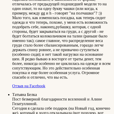
отличалась от предыдущей подошедшей модели то на
один охват, то на одну букву чашки (или когда, к
примеру, между gg и h - говорят "на полчашки"? :))
Мало того, как изменилась посадка, как теперь сидит
одежда и что теперь, похоже, у меня есть возможность
подобрать себе, наконец,рубашку, которая, с одной
стороны, будет закрываться на груди, а с другой - не
будет болтаться колокольчиком на талии (раньше было
именно так); самое главное, что распределение веса
груди стало более сбалансированным, гораздо легче
держать спину ровнее, а не привычно сутулиться
(особенно сидя); и нет такой нагрузки на основание
шеи. Я редко бываю в восторге от траты денег, тем
более, никогда особенно не циклилась на одежде и всем
сопутствующим. Но это действительно особенная
покупка и еще более особенная услуга. Огромное
спасибо и отлично, что вы есть.
Отзыв на Facebook
Татьяна Белка
Пост безмерной благодарности вселенной и Алине
Гизатуллиной.
Сегодня я сделала себе подарок (на Новый год, конечно
же), который я долго откладывала (вот похудею, вот