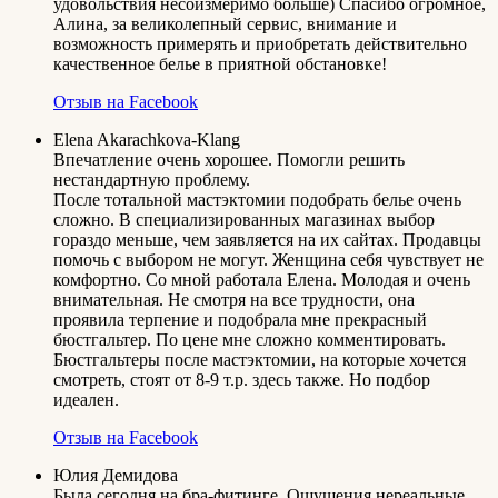
удовольствия несоизмеримо больше) Спасибо огромное,
Алина, за великолепный сервис, внимание и
возможность примерять и приобретать действительно
качественное белье в приятной обстановке!
Отзыв на Facebook
Elena Akarachkova-Klang
Впечатление очень хорошее. Помогли решить
нестандартную проблему.
После тотальной мастэктомии подобрать белье очень
сложно. В специализированных магазинах выбор
гораздо меньше, чем заявляется на их сайтах. Продавцы
помочь с выбором не могут. Женщина себя чувствует не
комфортно. Со мной работала Елена. Молодая и очень
внимательная. Не смотря на все трудности, она
проявила терпение и подобрала мне прекрасный
бюстгальтер. По цене мне сложно комментировать.
Бюстгальтеры после мастэктомии, на которые хочется
смотреть, стоят от 8-9 т.р. здесь также. Но подбор
идеален.
Отзыв на Facebook
Юлия Демидова
Была сегодня на бра-фитинге. Ощущения нереальные.