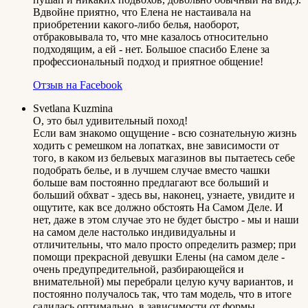
Вдвойне приятно, что Елена не настаивала на
приобретении какого-либо белья, наоборот,
отбраковывала то, что мне казалось относительно
подходящим, а ей - нет. Большое спасибо Елене за
профессиональный подход и приятное общение!
Отзыв на Facebook
Svetlana Kuzmina
О, это был удивительный поход!
Если вам знакомо ощущение - всю сознательную жизнь
ходить с ремешком на лопатках, вне зависимости от
того, в каком из бельевых магазинов вы пытаетесь себе
подобрать белье, и в лучшем случае вместо чашки
больше вам постоянно предлагают все больший и
больший обхват - здесь вы, наконец, узнаете, увидите и
ощутите, как все должно обстоять На Самом Деле. И
нет, даже в этом случае это не будет быстро - мы и наши
на самом деле настолько индивидуальны и
отличительны, что мало просто определить размер; при
помощи прекрасной девушки Елены (на самом деле -
очень предупредительной, разбирающейся и
внимательной) мы перебрали целую кучу вариантов, и
постоянно получалось так, что там модель, что в итоге
садилась оптимально, в зависимости от формы,