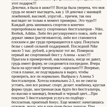
этот подарок!!!
Девочки, я была в шоке!!!! Всегда была уверена, что моя
грудь не может выглядеть, как у 18 девочки с манящей
ложбинкой, высокой, упругой... причем, так она
выглядит не только в момент примерки. Это чудо!!!
Каждый день занимаюсь спортом и конечно
перепробовала массу спортивных бюстгальтеров - Nike,
Reebok, Adidas. Либо без регулируемого пояса, либо не
держат лямки (растягиваются), либо все становится
плоским и две груди превращаются в одну. Покупала
белье с самой сильной поддержкой. Последний Nike
около 5 тыс. рублей, а результат тот же. Померила
первый же спортивный бюст у Алины - класс!!!
Прыгала в примерочной, наклонялась, нигде не давит,
грудь имеет форму, не соединяется посередине. Вчера
была на круговой тренировке - идеально!!!! Впервые,
стоя в планке, не подглядывала в вырез, чтобы
проверить, все ли нормально. Выбрала у Алины 5
бюстгальтеров. Хотела изначально 2-3, но не смогла
устоять, они все разные: спорт, делает ложбинку, круглая
форма груди, заостренная (как будто без бюстгальтера,
но высоко и маняще), бежевый и черный цвет....При
покупке 5 бюстгальтеров услуга по подбору -
бесплатная, приятный бонус. Еще момент: начитавшись
отзывов, знала, что в шоу-руме белье дорогое. При