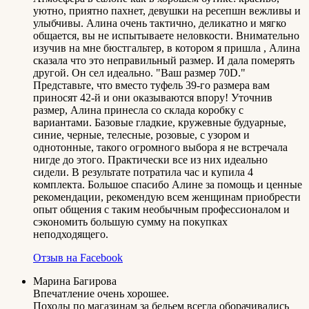
уютно, приятно пахнет, девушки на ресепшн вежливы и
улыбчивы. Алина очень тактично, деликатно и мягко
общается, вы не испытываете неловкости. Внимательно
изучив на мне бюстгальтер, в котором я пришла , Алина
сказала что это неправильный размер. И дала померять
другой. Он сел идеально. "Ваш размер 70D."
Представьте, что вместо туфель 39-го размера вам
приносят 42-й и они оказываются впору! Уточнив
размер, Алина принесла со склада коробку с
вариантами. Базовые гладкие, кружевные будуарные,
синие, черные, телесные, розовые, с узором и
однотонные, такого огромного выбора я не встречала
нигде до этого. Практически все из них идеально
сидели. В результате потратила час и купила 4
комплекта. Большое спасибо Алине за помощь и ценные
рекомендации, рекомендую всем женщинам приобрести
опыт общения с таким необычным профессионалом и
сэкономить большую сумму на покупках
неподходящего.
Отзыв на Facebook
Марина Багирова
Впечатление очень хорошее.
Походы по магазинам за бельем всегда оборачивались