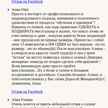
Отзыв на Facebook
Anna Otter
Просто в восторге от профессионального и
индивидуального подхода, внимания и полученного
удовольствия от процесса "обучения и примерок"!
Наконец-то поняла, как надо правильно ОДЕВАТЬ и
ПОДБИРАТЬ бюстгальтер и жалею, что никто этому не
учил никогда и даже , покупая дорогое белье заграницей
- мне предлагали не верные размеры. Принесла с собой
свои 15 комплектов и НИ ОДИН не был верным - ни по
размеру , ни по объему((((( После консультации Алины -
я увидела всю красоту своей груди))) и она у меня
"встала" на место! появилась талия и осанка! Девушки,
женщины- никогда не поздно сделать себя красивой !
Всем рекомендую даже просто пройти
консультацию...Ну а белье в салоне в большом
ассортименте и достойное. Спасибо большое Алине, я
себя почувствовала у Вас снова Дорогой Женщиной))) С
уважением, Анна
Отзыв на Facebook
Alina Fomina
Очень хочется оставить небольшой отзыв о салоне