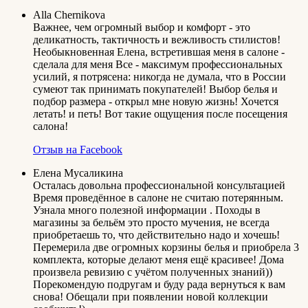
Alla Chernikova
Важнее, чем огромный выбор и комфорт - это
деликатность, тактичность и вежливость стилистов!
Необыкновенная Елена, встретившая меня в салоне -
сделала для меня Все - максимум профессиональных
усилий, я потрясена: никогда не думала, что в России
сумеют так принимать покупателей! Выбор белья и
подбор размера - открыл мне новую жизнь! Хочется
летать! и петь! Вот такие ощущения после посещения
салона!
Отзыв на Facebook
Елена Мусаликина
Осталась довольна профессиональной консультацией
Время проведённое в салоне не считаю потерянным.
Узнала много полезной информации . Походы в
магазины за бельём это просто мучения, не всегда
приобретаешь то, что действительно надо и хочешь!
Перемерила две огромных корзины белья и приобрела 3
комплекта, которые делают меня ещё красивее! Дома
произвела ревизию с учётом полученных знаний))
Порекомендую подругам и буду рада вернуться к вам
снова! Обещали при появлении новой коллекции