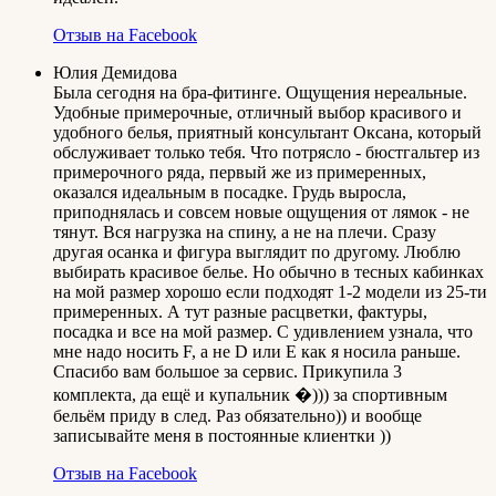
Отзыв на Facebook
Юлия Демидова
Была сегодня на бра-фитинге. Ощущения нереальные.
Удобные примерочные, отличный выбор красивого и
удобного белья, приятный консультант Оксана, который
обслуживает только тебя. Что потрясло - бюстгальтер из
примерочного ряда, первый же из примеренных,
оказался идеальным в посадке. Грудь выросла,
приподнялась и совсем новые ощущения от лямок - не
тянут. Вся нагрузка на спину, а не на плечи. Сразу
другая осанка и фигура выглядит по другому. Люблю
выбирать красивое белье. Но обычно в тесных кабинках
на мой размер хорошо если подходят 1-2 модели из 25-ти
примеренных. А тут разные расцветки, фактуры,
посадка и все на мой размер. С удивлением узнала, что
мне надо носить F, а не D или E как я носила раньше.
Спасибо вам большое за сервис. Прикупила 3
комплекта, да ещё и купальник �))) за спортивным
бельём приду в след. Раз обязательно)) и вообще
записывайте меня в постоянные клиентки ))
Отзыв на Facebook