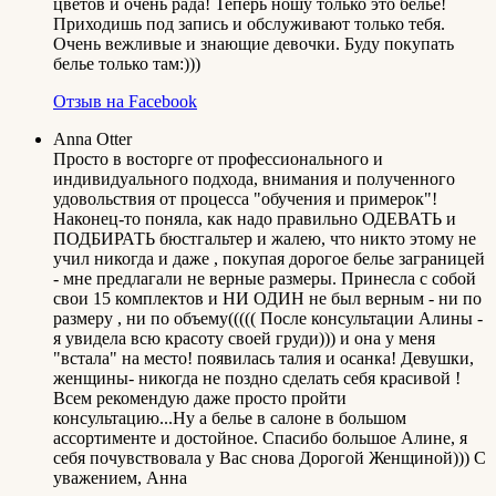
цветов и очень рада! Теперь ношу только это белье!
Приходишь под запись и обслуживают только тебя.
Очень вежливые и знающие девочки. Буду покупать
белье только там:)))
Отзыв на Facebook
Anna Otter
Просто в восторге от профессионального и
индивидуального подхода, внимания и полученного
удовольствия от процесса "обучения и примерок"!
Наконец-то поняла, как надо правильно ОДЕВАТЬ и
ПОДБИРАТЬ бюстгальтер и жалею, что никто этому не
учил никогда и даже , покупая дорогое белье заграницей
- мне предлагали не верные размеры. Принесла с собой
свои 15 комплектов и НИ ОДИН не был верным - ни по
размеру , ни по объему((((( После консультации Алины -
я увидела всю красоту своей груди))) и она у меня
"встала" на место! появилась талия и осанка! Девушки,
женщины- никогда не поздно сделать себя красивой !
Всем рекомендую даже просто пройти
консультацию...Ну а белье в салоне в большом
ассортименте и достойное. Спасибо большое Алине, я
себя почувствовала у Вас снова Дорогой Женщиной))) С
уважением, Анна