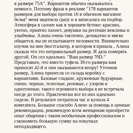
в размере 75А". Вариантов обычно оказывалось
немного. Поэтому фраза в рекламе "178 вариантов
размеров для выбора против 16 в обычном магазине
белья" меня зацепила сразу и я записалась на подбор.
Атмосфера в салоне как в хорошем бутике: красиво,
уютно, приятно пахнет, девушки на ресепшн вежливы и
улыбчивы. Алина очень тактично, деликатно и мягко
общается, вы не испытываете неловкости. Внимательно
изучив на мне бюстгальтер, в котором я пришла , Алина
сказала что это неправильный размер. И дала померять
другой. Он сел идеально. "Ваш размер 70D."
Представьте, что вместо туфель 39-го размера вам
приносят 42-й и они оказываются впору! Уточнив
размер, Алина принесла со склада коробку с
вариантами. Базовые гладкие, кружевные будуарные,
синие, черные, телесные, розовые, с узором и
однотонные, такого огромного выбора я не встречала
нигде до этого. Практически все из них идеально
сидели. В результате потратила час и купила 4
комплекта. Большое спасибо Алине за помощь и ценные
рекомендации, рекомендую всем женщинам приобрести
опыт общения с таким необычным профессионалом и
сэкономить большую сумму на покупках
неподходящего.