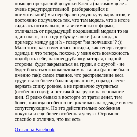
помощи прекрасной девушки Елены (на самом деле -
очень предупредительной, разбирающейся и
внимательной) мы перебрали целую кучу вариантов, и
постоянно получалось так, что там модель, что в итоге
садилась оптимально, в зависимости от формы,
отличалась от предыдущей подошедшей модели то на
один охват, то на одну букву чашки (или когда, к
примеру, между gg и h - говорят "на полчашки"? :))
Мало того, как изменилась посадка, как теперь сидит
одежда и что теперь, похоже, у меня есть возможность
подобрать себе, наконец,рубашку, которая, с одной
стороны, будет закрываться на груди, а с другой - не
будет болтаться колокольчиком на талии (раньше было
именно так); самое главное, что распределение веса
груди стало более сбалансированным, гораздо легче
держать спину ровнее, а не привычно сутулиться
(особенно сидя); и нет такой нагрузки на основание
шеи. Я редко бываю в восторге от траты денег, тем
более, никогда особенно не циклилась на одежде и всем
сопутствующим. Но это действительно особенная
покупка и еще более особенная услуга. Огромное
спасибо и отлично, что вы есть.
Отзыв на Facebook