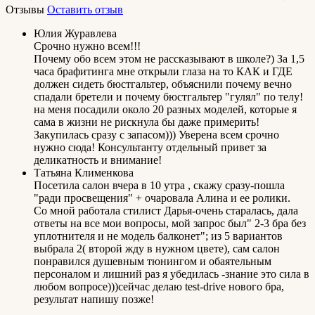
Отзывы
Оставить отзыв
Юлия Журавлева
Срочно нужно всем!!!
Почему обо всем этом не рассказывают в школе?) За 1,5
часа брафитинга мне открыли глаза на то КАК и ГДЕ
должен сидеть бюстгальтер, объяснили почему вечно
спадали бретели и почему бюстгальтер "гулял" по телу!
на меня посадили около 20 разных моделей, которые я
сама в жизни не рискнула бы даже примерить!
Закупилась сразу с запасом))) Уверена всем срочно
нужно сюда! Консультанту отдельный привет за
деликатность и внимание!
Татьяна Клименкова
Посетила салон вчера в 10 утра , скажу сразу-пошла
"ради просвещения" + очаровала Алина и ее ролики.
Со мной работала стилист Дарья-очень старалась, дала
ответы на все мои вопросы, мой запрос был" 2-3 бра без
уплотнителя и не модель балконет"; из 5 вариантов
выбрала 2( второй жду в нужном цвете), сам салон
понравился душевным тюнингом и обаятельным
персоналом и лишний раз я убедилась -знание это сила в
любом вопросе)))сейчас делаю test-drive нового бра,
результат напишу позже!