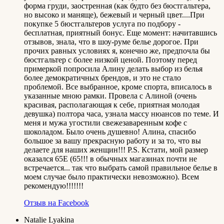
форма груди, заостренная (как будто без бюстгальтера,
но высоко и маняще), бежевый и черный цвет....При
покупке 5 бюстгальтеров услуга по подбору -
бесплатная, приятный бонус. Еще момент: начитавшись
отзывов, знала, что в шоу-руме белье дорогое. При
прочих равных условиях я, конечно же, предпочла бы
бюстгальтер с более низкой ценой. Поэтому перед
примеркой попросила Алину делать выбор из белья
более демократичных брендов, и это не стало
проблемой. Все выбранное, кроме спорта, вписалось в
указанные мною рамки. Провела с Алиной (очень
красивая, располагающая к себе, приятная молодая
девушка) полтора часа, узнала массу нюансов по теме. И
меня и мужа угостили свежезаваренным кофе с
шоколадом. Было очень душевно! Алина, спасибо
большое за вашу прекрасную работу и за то, что вы
делаете для наших женщин!!! P.S. Кстати, мой размер
оказался 65Е (65!!! в обычных магазинах почти не
встречается... так что выбрать самой правильное белье в
моем случае было практически невозможно). Всем
рекомендую!!!!!!!
Отзыв на Facebook
Natalie Lyakina