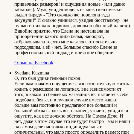
привычных размеров! и ощущения новые - или давно
забытые:). Муж, увидев модель на мне, скептически
выдал тираду - "Это сколько же поролона туда
засунули!" И сильно удивился, увидев бюстгальтер - не
пушап и никаких подвохов, довольно обычный на вид:).
Вдвойне приятно, что Елена не настаивала на
приобретении какого-либо белья, наоборот,
отбраковывала то, что мне казалось относительно
подходящим, а ей - нет. Большое спасибо Елене за
профессиональный подход и приятное общение!
Отзыв на Facebook
Svetlana Kuzmina
О, это был удивительный поход!
Если вам знакомо ощущение - всю сознательную жизнь
ходить с ремешком на лопатках, вне зависимости от
того, в каком из бельевых магазинов вы пытаетесь себе
подобрать белье, и в лучшем случае вместо чашки
больше вам постоянно предлагают все больший и
больший обхват - здесь вы, наконец, узнаете, увидите и
ощутите, как все должно обстоять На Самом Деле. И
нет, даже в этом случае это не будет быстро - мы и наши
на самом деле настолько индивидуальны и
отличительны, что мало просто определить размер; при