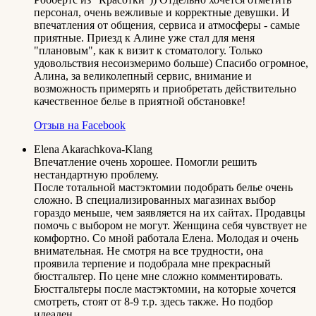
персонал, очень вежливые и корректные девушки. И
впечатления от общения, сервиса и атмосферы - самые
приятные. Приезд к Алине уже стал для меня
"плановым", как к визит к стоматологу. Только
удовольствия несоизмеримо больше) Спасибо огромное,
Алина, за великолепный сервис, внимание и
возможность примерять и приобретать действительно
качественное белье в приятной обстановке!
Отзыв на Facebook
Elena Akarachkova-Klang
Впечатление очень хорошее. Помогли решить
нестандартную проблему.
После тотальной мастэктомии подобрать белье очень
сложно. В специализированных магазинах выбор
гораздо меньше, чем заявляется на их сайтах. Продавцы
помочь с выбором не могут. Женщина себя чувствует не
комфортно. Со мной работала Елена. Молодая и очень
внимательная. Не смотря на все трудности, она
проявила терпение и подобрала мне прекрасный
бюстгальтер. По цене мне сложно комментировать.
Бюстгальтеры после мастэктомии, на которые хочется
смотреть, стоят от 8-9 т.р. здесь также. Но подбор
идеален.