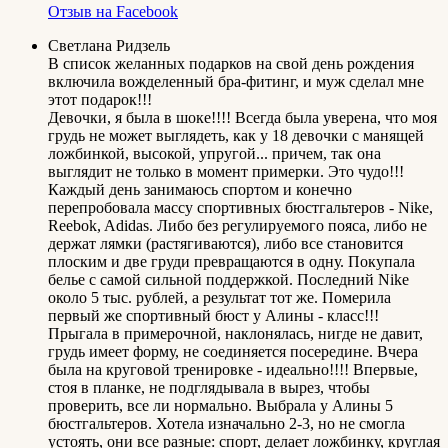
Отзыв на Facebook
Светлана Ридзель
В список желанных подарков на свой день рождения
включила вожделенный бра-фитинг, и муж сделал мне
этот подарок!!!
Девочки, я была в шоке!!!! Всегда была уверена, что моя
грудь не может выглядеть, как у 18 девочки с манящей
ложбинкой, высокой, упругой... причем, так она
выглядит не только в момент примерки. Это чудо!!!
Каждый день занимаюсь спортом и конечно
перепробовала массу спортивных бюстгальтеров - Nike,
Reebok, Adidas. Либо без регулируемого пояса, либо не
держат лямки (растягиваются), либо все становится
плоским и две груди превращаются в одну. Покупала
белье с самой сильной поддержкой. Последний Nike
около 5 тыс. рублей, а результат тот же. Померила
первый же спортивный бюст у Алины - класс!!!
Прыгала в примерочной, наклонялась, нигде не давит,
грудь имеет форму, не соединяется посередине. Вчера
была на круговой тренировке - идеально!!!! Впервые,
стоя в планке, не подглядывала в вырез, чтобы
проверить, все ли нормально. Выбрала у Алины 5
бюстгальтеров. Хотела изначально 2-3, но не смогла
устоять, они все разные: спорт, делает ложбинку, круглая