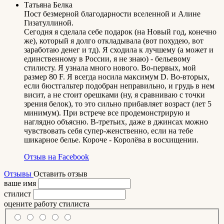
Татьяна Белка
Пост безмерной благодарности вселенной и Алине
Гизатуллиной.
Сегодня я сделала себе подарок (на Новый год, конечно
же), который я долго откладывала (вот похудею, вот
заработаю денег и тд). Я сходила к лучшему (а может и
единственному в России, я не знаю) - бельевому
стилисту. Я узнала много нового. Во-первых, мой
размер 80 F. Я всегда носила максимум D. Во-вторых,
если бюстгальтер подобран неправильно, и грудь в нем
висит, а не стоит орешками (ну, я сравниваю с точки
зрения белок), то это сильно прибавляет возраст (лет 5
минимум). При встрече все продемонстрирую и
наглядно объясню. В-третьих, даже в джинсах можно
чувствовать себя супер-женственно, если на тебе
шикарное белье. Короче - Королёва в восхищении.
Отзыв на Facebook
Отзывы
Оставить отзыв
ваше имя
стилист
оцените работу стилиста