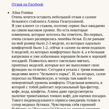
Отзыв на Facebook
Alina Fomina
Очень хочется оставить небольшой отзыв о салоне
бельевого стайлинга Алины Гизатуллиной.
Я уже клиент со стажем, поэтому сервис был ожидаемо
на самом высоком уровне. Но есть некоторые
изменения, которые хотелось бы отметить. Во-первых,
очень сильно расширилась линейка белья. Если раньше
на мой размер было 2-3 модели, из которых идеально
комфортной было 1-2, сейчас в салоне на меня подошло
6 моделей, из которых комфортных было 4, а я большая
капризина и уже избалована хорошим бельем и хорошей
посадкой. Появилось много тактильно мягких,
приятных моделей, которые все же выполняют свои
функции на отлично. Сегодня я уехала с тремя новыми
моделями моего "бельевого парка". И, во-вторых, салон
переехал на Маяковскую, и теперь там какой-то
невероятный уровень комфорта. Отдельная комната, в
которой с тобой работает персональный бра-фиттер,
кофе, вода, конфеты, Алина даже предусмотрела
наличие трикотажных тонких кофт, для оценки посадки.
Такого индивидуального сервиса ожидаешь только в
супер модных бутиках. Чувствуешь себя героиней
Роббертс из "Красотки")) Отдельно хочется отметить