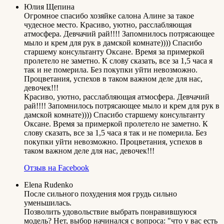
Юлия Щепина
Огромное спасибо хозяйке салона Алине за такое
чудесное место. Красиво, уютно, расслабляющая
атмосфера. Девчачий рай!!!! Запомнилось потрясающее
мыло и крем для рук в дамской комнате)))) Спасибо
старшему консультанту Оксане. Время за примеркой
пролетело не заметно. К слову сказать, все за 1,5 часа я
так и не померила. Без покупки уйти невозможно.
Процветания, успехов в таком важном деле для нас,
девочек!!!
Красиво, уютно, расслабляющая атмосфера. Девчачий
рай!!!! Запомнилось потрясающее мыло и крем для рук в
дамской комнате)))) Спасибо старшему консультанту
Оксане. Время за примеркой пролетело не заметно. К
слову сказать, все за 1,5 часа я так и не померила. Без
покупки уйти невозможно. Процветания, успехов в
таком важном деле для нас, девочек!!!
Отзыв на Facebook
Elena Rudenko
После сильного похудения моя грудь сильно
уменьшилась.
Позволить удовольствие выбрать понравившуюся
модель? Нет, выбор начинался с вопроса: "что у вас есть