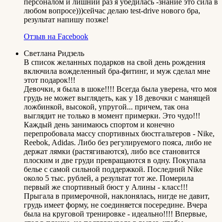
персоналом и лишний раз я убедилась -знание это сила в
любом вопросе)))сейчас делаю test-drive нового бра,
результат напишу позже!
Отзыв на Facebook
Светлана Ридзель
В список желанных подарков на свой день рождения
включила вожделенный бра-фитинг, и муж сделал мне
этот подарок!!!
Девочки, я была в шоке!!!! Всегда была уверена, что моя
грудь не может выглядеть, как у 18 девочки с манящей
ложбинкой, высокой, упругой... причем, так она
выглядит не только в момент примерки. Это чудо!!!
Каждый день занимаюсь спортом и конечно
перепробовала массу спортивных бюстгальтеров - Nike,
Reebok, Adidas. Либо без регулируемого пояса, либо не
держат лямки (растягиваются), либо все становится
плоским и две груди превращаются в одну. Покупала
белье с самой сильной поддержкой. Последний Nike
около 5 тыс. рублей, а результат тот же. Померила
первый же спортивный бюст у Алины - класс!!!
Прыгала в примерочной, наклонялась, нигде не давит,
грудь имеет форму, не соединяется посередине. Вчера
была на круговой тренировке - идеально!!!! Впервые,