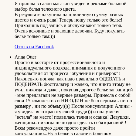
Я пришла в салон магазин увидев в рекламе большой
выбор белья телесного цвета.
В результате накупила на приличную сумму разных
цветов и очень рада! Теперь ношу только это белье!
Приходишь под запись и обслуживают только тебя.
Очень вежливые и знающие девочки. Буду покупать
белье только там:)))
Отзыв на Facebook
Anna Otter
Просто в восторге от профессионального и
индивидуального подхода, внимания и полученного
удовольствия от процесса "обучения и примерок"!
Наконец-то поняла, как надо правильно ОДЕВАТЬ и
ПОДБИРАТЬ бюстгальтер и жалею, что никто этому не
учил никогда и даже , покупая дорогое белье заграницей
- мне предлагали не верные размеры. Принесла с собой
свои 15 комплектов и НИ ОДИН не был верным - ни по
размеру , ни по объему((((( После консультации Алины -
я увидела всю красоту своей груди))) и она у меня
"встала" на место! появилась талия и осанка! Девушки,
женщины- никогда не поздно сделать себя красивой !
Всем рекомендую даже просто пройти
консультацию...Ну а белье в салоне в большом