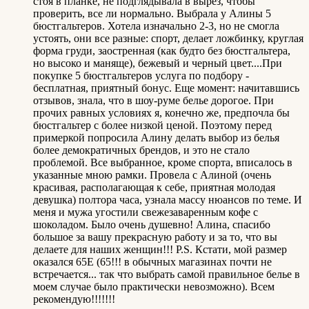
стоя в планке, не подглядывала в вырез, чтобы
проверить, все ли нормально. Выбрала у Алины 5
бюстгальтеров. Хотела изначально 2-3, но не смогла
устоять, они все разные: спорт, делает ложбинку, круглая
форма груди, заостренная (как будто без бюстгальтера,
но высоко и маняще), бежевый и черный цвет....При
покупке 5 бюстгальтеров услуга по подбору -
бесплатная, приятный бонус. Еще момент: начитавшись
отзывов, знала, что в шоу-руме белье дорогое. При
прочих равных условиях я, конечно же, предпочла бы
бюстгальтер с более низкой ценой. Поэтому перед
примеркой попросила Алину делать выбор из белья
более демократичных брендов, и это не стало
проблемой. Все выбранное, кроме спорта, вписалось в
указанные мною рамки. Провела с Алиной (очень
красивая, располагающая к себе, приятная молодая
девушка) полтора часа, узнала массу нюансов по теме. И
меня и мужа угостили свежезаваренным кофе с
шоколадом. Было очень душевно! Алина, спасибо
большое за вашу прекрасную работу и за то, что вы
делаете для наших женщин!!! P.S. Кстати, мой размер
оказался 65Е (65!!! в обычных магазинах почти не
встречается... так что выбрать самой правильное белье в
моем случае было практически невозможно). Всем
рекомендую!!!!!!!