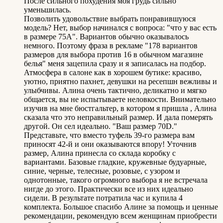
После сильного похудения моя грудь сильно
уменьшилась.
Позволить удовольствие выбрать понравившуюся
модель? Нет, выбор начинался с вопроса: "что у вас есть
в размере 75А". Вариантов обычно оказывалось
немного. Поэтому фраза в рекламе "178 вариантов
размеров для выбора против 16 в обычном магазине
белья" меня зацепила сразу и я записалась на подбор.
Атмосфера в салоне как в хорошем бутике: красиво,
уютно, приятно пахнет, девушки на ресепшн вежливы и
улыбчивы. Алина очень тактично, деликатно и мягко
общается, вы не испытываете неловкости. Внимательно
изучив на мне бюстгальтер, в котором я пришла , Алина
сказала что это неправильный размер. И дала померять
другой. Он сел идеально. "Ваш размер 70D."
Представьте, что вместо туфель 39-го размера вам
приносят 42-й и они оказываются впору! Уточнив
размер, Алина принесла со склада коробку с
вариантами. Базовые гладкие, кружевные будуарные,
синие, черные, телесные, розовые, с узором и
однотонные, такого огромного выбора я не встречала
нигде до этого. Практически все из них идеально
сидели. В результате потратила час и купила 4
комплекта. Большое спасибо Алине за помощь и ценные
рекомендации, рекомендую всем женщинам приобрести