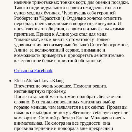
наличие трикотажных тонких кофт, для оценки посадки.
Такого индивидуального сервиса ожидаешь только в
супер модных бутиках. Чувствуешь себя героиней
Роббертс из "Красотки")) Отдельно хочется отметить
персонал, очень вежливые и корректные девушки. И
впечатления от общения, сервиса и атмосферы - самые
приятные. Приезд к Алине уже стал для меня
"плановым", как к визит к стоматологу. Только
удовольствия несоизмеримо больше) Спасибо огромное,
Алина, за великолепный сервис, внимание и
возможность примерять и приобретать действительно
качественное белье в приятной обстановке!
Отзыв на Facebook
Elena Akarachkova-Klang
Впечатление очень хорошее. Помогли решить
нестандартную проблему.
После тотальной мастэктомии подобрать белье очень
сложно. В специализированных магазинах выбор
гораздо меньше, чем заявляется на их сайтах. Продавцы
помочь с выбором не могут. Женщина себя чувствует не
комфортно. Со мной работала Елена. Молодая и очень
внимательная. Не смотря на все трудности, она
проявила терпение и подобрала мне прекрасный