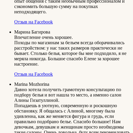
опыт общения с таким необычным профессионалом и
сэкономить большую сумму на покупках
неподходящего.
Отзыв на Facebook
Марина Багирова
Впечатление очень хорошее.
Походы по магазинам за бельем всегда оборачивались
расстройством: у нас таких размеров практически не
бывает. Столько белья, которое бы мне подходило, я не
меряла никогда. Большое спасибо Елене за хорошее
настроение.
Отзыв на Facebook
Marina Mozhorina
Давно хотела получить грамотную консультацию по
подбору белья и вот нашла то место, а именно салон
Алины Гизатуллиной.
Попадаешь в уютную, современную и роскошную
обстановку. Я общалась с Алиной, многому была
удивленна, как же меняется фигура и грудь, если
правильно подобрано белье. Спасибо большое! Нам
девочкам, девушкам и женщинам просто необходимы
такие салоны. Очень довольна, буду всем рекомендовать