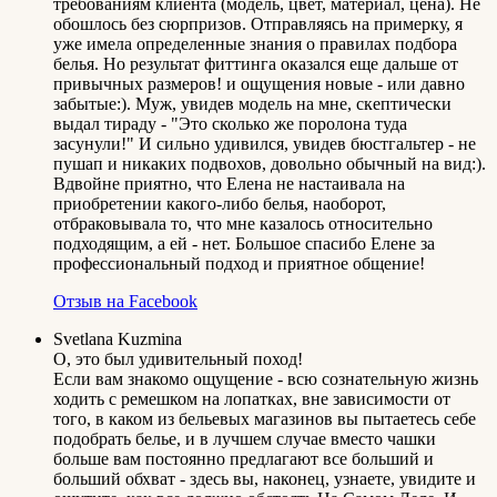
требованиям клиента (модель, цвет, материал, цена). Не
обошлось без сюрпризов. Отправляясь на примерку, я
уже имела определенные знания о правилах подбора
белья. Но результат фиттинга оказался еще дальше от
привычных размеров! и ощущения новые - или давно
забытые:). Муж, увидев модель на мне, скептически
выдал тираду - "Это сколько же поролона туда
засунули!" И сильно удивился, увидев бюстгальтер - не
пушап и никаких подвохов, довольно обычный на вид:).
Вдвойне приятно, что Елена не настаивала на
приобретении какого-либо белья, наоборот,
отбраковывала то, что мне казалось относительно
подходящим, а ей - нет. Большое спасибо Елене за
профессиональный подход и приятное общение!
Отзыв на Facebook
Svetlana Kuzmina
О, это был удивительный поход!
Если вам знакомо ощущение - всю сознательную жизнь
ходить с ремешком на лопатках, вне зависимости от
того, в каком из бельевых магазинов вы пытаетесь себе
подобрать белье, и в лучшем случае вместо чашки
больше вам постоянно предлагают все больший и
больший обхват - здесь вы, наконец, узнаете, увидите и