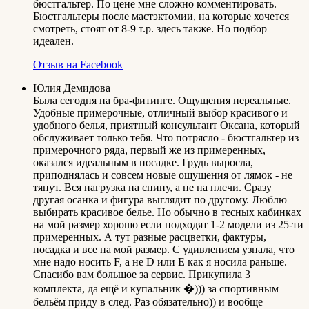
бюстгальтер. По цене мне сложно комментировать.
Бюстгальтеры после мастэктомии, на которые хочется
смотреть, стоят от 8-9 т.р. здесь также. Но подбор
идеален.
Отзыв на Facebook
Юлия Демидова
Была сегодня на бра-фитинге. Ощущения нереальные.
Удобные примерочные, отличный выбор красивого и
удобного белья, приятный консультант Оксана, который
обслуживает только тебя. Что потрясло - бюстгальтер из
примерочного ряда, первый же из примеренных,
оказался идеальным в посадке. Грудь выросла,
приподнялась и совсем новые ощущения от лямок - не
тянут. Вся нагрузка на спину, а не на плечи. Сразу
другая осанка и фигура выглядит по другому. Люблю
выбирать красивое белье. Но обычно в тесных кабинках
на мой размер хорошо если подходят 1-2 модели из 25-ти
примеренных. А тут разные расцветки, фактуры,
посадка и все на мой размер. С удивлением узнала, что
мне надо носить F, а не D или E как я носила раньше.
Спасибо вам большое за сервис. Прикупила 3
комплекта, да ещё и купальник �))) за спортивным
бельём приду в след. Раз обязательно)) и вообще