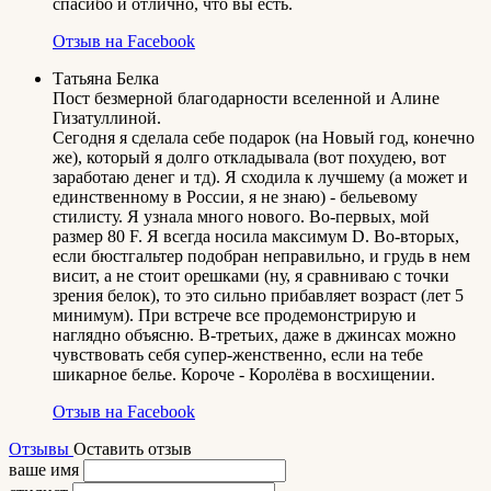
спасибо и отлично, что вы есть.
Отзыв на Facebook
Татьяна Белка
Пост безмерной благодарности вселенной и Алине
Гизатуллиной.
Сегодня я сделала себе подарок (на Новый год, конечно
же), который я долго откладывала (вот похудею, вот
заработаю денег и тд). Я сходила к лучшему (а может и
единственному в России, я не знаю) - бельевому
стилисту. Я узнала много нового. Во-первых, мой
размер 80 F. Я всегда носила максимум D. Во-вторых,
если бюстгальтер подобран неправильно, и грудь в нем
висит, а не стоит орешками (ну, я сравниваю с точки
зрения белок), то это сильно прибавляет возраст (лет 5
минимум). При встрече все продемонстрирую и
наглядно объясню. В-третьих, даже в джинсах можно
чувствовать себя супер-женственно, если на тебе
шикарное белье. Короче - Королёва в восхищении.
Отзыв на Facebook
Отзывы
Оставить отзыв
ваше имя