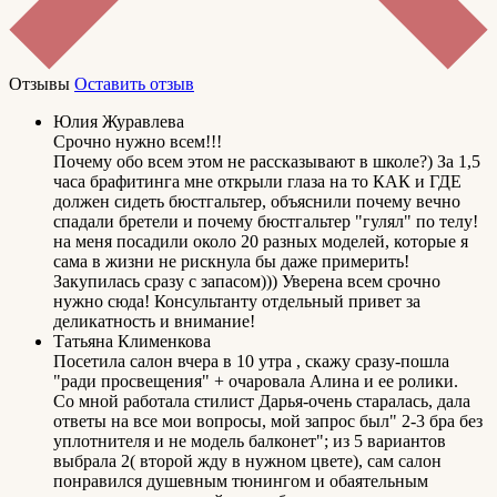
Отзывы
Оставить отзыв
Юлия Журавлева
Срочно нужно всем!!!
Почему обо всем этом не рассказывают в школе?) За 1,5
часа брафитинга мне открыли глаза на то КАК и ГДЕ
должен сидеть бюстгальтер, объяснили почему вечно
спадали бретели и почему бюстгальтер "гулял" по телу!
на меня посадили около 20 разных моделей, которые я
сама в жизни не рискнула бы даже примерить!
Закупилась сразу с запасом))) Уверена всем срочно
нужно сюда! Консультанту отдельный привет за
деликатность и внимание!
Татьяна Клименкова
Посетила салон вчера в 10 утра , скажу сразу-пошла
"ради просвещения" + очаровала Алина и ее ролики.
Со мной работала стилист Дарья-очень старалась, дала
ответы на все мои вопросы, мой запрос был" 2-3 бра без
уплотнителя и не модель балконет"; из 5 вариантов
выбрала 2( второй жду в нужном цвете), сам салон
понравился душевным тюнингом и обаятельным