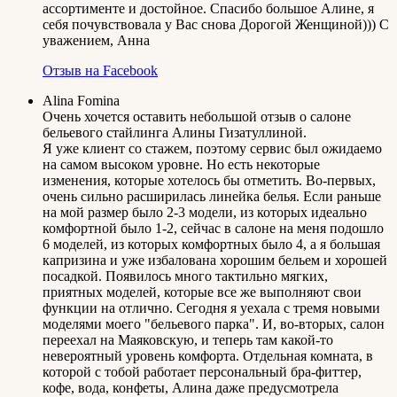
ассортименте и достойное. Спасибо большое Алине, я
себя почувствовала у Вас снова Дорогой Женщиной))) С
уважением, Анна
Отзыв на Facebook
Alina Fomina
Очень хочется оставить небольшой отзыв о салоне
бельевого стайлинга Алины Гизатуллиной.
Я уже клиент со стажем, поэтому сервис был ожидаемо
на самом высоком уровне. Но есть некоторые
изменения, которые хотелось бы отметить. Во-первых,
очень сильно расширилась линейка белья. Если раньше
на мой размер было 2-3 модели, из которых идеально
комфортной было 1-2, сейчас в салоне на меня подошло
6 моделей, из которых комфортных было 4, а я большая
капризина и уже избалована хорошим бельем и хорошей
посадкой. Появилось много тактильно мягких,
приятных моделей, которые все же выполняют свои
функции на отлично. Сегодня я уехала с тремя новыми
моделями моего "бельевого парка". И, во-вторых, салон
переехал на Маяковскую, и теперь там какой-то
невероятный уровень комфорта. Отдельная комната, в
которой с тобой работает персональный бра-фиттер,
кофе, вода, конфеты, Алина даже предусмотрела