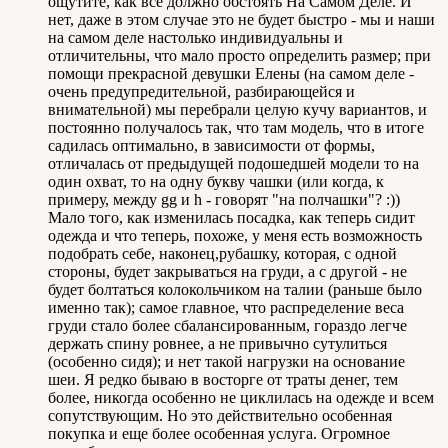
ощутите, как все должно обстоять На Самом Деле. И
нет, даже в этом случае это не будет быстро - мы и наши
на самом деле настолько индивидуальны и
отличительны, что мало просто определить размер; при
помощи прекрасной девушки Елены (на самом деле -
очень предупредительной, разбирающейся и
внимательной) мы перебрали целую кучу вариантов, и
постоянно получалось так, что там модель, что в итоге
садилась оптимально, в зависимости от формы,
отличалась от предыдущей подошедшей модели то на
один охват, то на одну букву чашки (или когда, к
примеру, между gg и h - говорят "на полчашки"? :))
Мало того, как изменилась посадка, как теперь сидит
одежда и что теперь, похоже, у меня есть возможность
подобрать себе, наконец,рубашку, которая, с одной
стороны, будет закрываться на груди, а с другой - не
будет болтаться колокольчиком на талии (раньше было
именно так); самое главное, что распределение веса
груди стало более сбалансированным, гораздо легче
держать спину ровнее, а не привычно сутулиться
(особенно сидя); и нет такой нагрузки на основание
шеи. Я редко бываю в восторге от траты денег, тем
более, никогда особенно не циклилась на одежде и всем
сопутствующим. Но это действительно особенная
покупка и еще более особенная услуга. Огромное