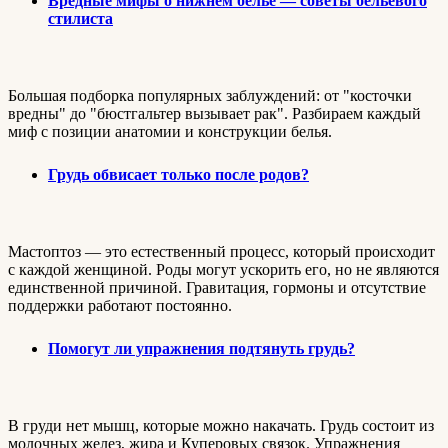
Вредные мифы о нижнем белье — советы бельевого
стилиста
Большая подборка популярных заблуждений: от "косточки
вредны" до "бюстгальтер вызывает рак". Разбираем каждый
миф с позиции анатомии и конструкции белья.
Грудь обвисает только после родов?
Мастоптоз — это естественный процесс, который происходит
с каждой женщиной. Роды могут ускорить его, но не являются
единственной причиной. Гравитация, гормоны и отсутствие
поддержки работают постоянно.
Помогут ли упражнения подтянуть грудь?
В груди нет мышц, которые можно накачать. Грудь состоит из
молочных желез, жира и Куперовых связок. Упражнения