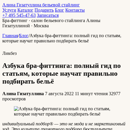
Алина Гизатуллина
бельевой стайлинг
Услуги
Каталог
Подарить
Блог
Контакты
+7 495 545-47-63
Записаться
Бра-фиттинг · салон бельевого стайлинга Алины
Гизатуллиной · Москва
Главная
/
Блог
/
Азбука бра-фиттинга: полный гид по статьям,
которые научат правильно подбирать бельё
Ликбез
Азбука бра-фиттинга: полный гид по
статьям, которые научат правильно
подбирать бельё
Алина Гизатуллина
7 августа 2022
11 минут чтения
32977
просмотров
индивидуальный подбор® — это не мода и не маркетинговый
ход. Это культура грамотного подбора бюстгальтера,