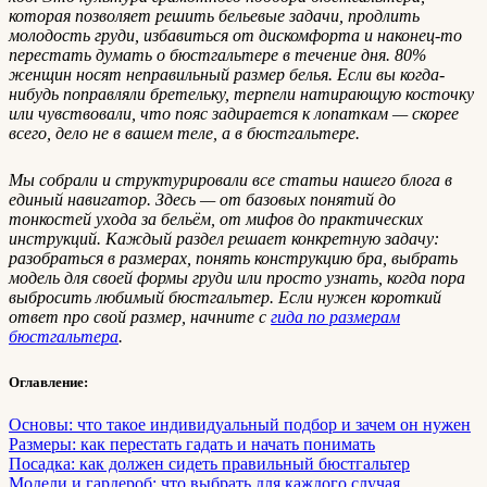
которая позволяет решить бельевые задачи, продлить
молодость груди, избавиться от дискомфорта и наконец-то
перестать думать о бюстгальтере в течение дня. 80%
женщин носят неправильный размер белья. Если вы когда-
нибудь поправляли бретельку, терпели натирающую косточку
или чувствовали, что пояс задирается к лопаткам — скорее
всего, дело не в вашем теле, а в бюстгальтере.
Мы собрали и структурировали все статьи нашего блога в
единый навигатор. Здесь — от базовых понятий до
тонкостей ухода за бельём, от мифов до практических
инструкций. Каждый раздел решает конкретную задачу:
разобраться в размерах, понять конструкцию бра, выбрать
модель для своей формы груди или просто узнать, когда пора
выбросить любимый бюстгальтер. Если нужен короткий
ответ про свой размер, начните с
гида по размерам
бюстгальтера
.
Оглавление:
Основы: что такое индивидуальный подбор и зачем он нужен
Размеры: как перестать гадать и начать понимать
Посадка: как должен сидеть правильный бюстгальтер
Модели и гардероб: что выбрать для каждого случая