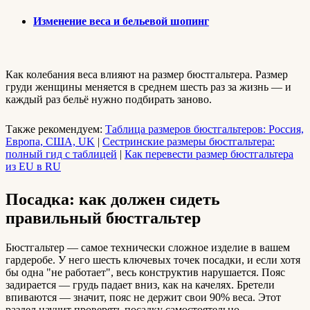
Изменение веса и бельевой шопинг
Как колебания веса влияют на размер бюстгальтера. Размер
груди женщины меняется в среднем шесть раз за жизнь — и
каждый раз бельё нужно подбирать заново.
Также рекомендуем:
Таблица размеров бюстгальтеров: Россия,
Европа, США, UK
|
Сестринские размеры бюстгальтера:
полный гид с таблицей
|
Как перевести размер бюстгальтера
из EU в RU
Посадка: как должен сидеть
правильный бюстгальтер
Бюстгальтер — самое технически сложное изделие в вашем
гардеробе. У него шесть ключевых точек посадки, и если хотя
бы одна "не работает", весь конструктив нарушается. Пояс
задирается — грудь падает вниз, как на качелях. Бретели
впиваются — значит, пояс не держит свои 90% веса. Этот
раздел научит проверять посадку самостоятельно.