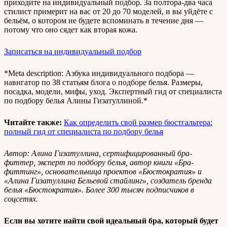
приходите на индивидуальный подбор. За полтора-два часа
стилист примерит на вас от 20 до 70 моделей, и вы уйдёте с
бельём, о котором не будете вспоминать в течение дня —
потому что оно сядет как вторая кожа.
Записаться на индивидуальный подбор
*Meta description: Азбука индивидуального подбора —
навигатор по 38 статьям блога о подборе белья. Размеры,
посадка, модели, мифы, уход. Экспертный гид от специалиста
по подбору белья Алины Гизатуллиной.*
Читайте также:
Как определить свой размер бюстгальтера:
полный гид от специалиста по подбору белья
Автор: Алина Гизатуллина, сертифицированный бра-
фиттер, эксперт по подбору белья, автор книги «Бра-
фиттинг», основательница проектов «Бюстократия» и
«Алина Гизатуллина Бельевой стайлинг», создатель бренда
белья «Бюстократия». Более 300 тысяч подписчиков в
соцсетях.
Если вы хотите найти свой идеальный бра, который будет